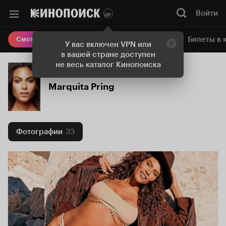
Войти
Онлайн-кинотеатр
Билеты в 
Смотреть кино
У вас включен VPN или
в вашей стране доступен
не весь каталог Кинопоиска
Marquita Pring
Фотографии
33