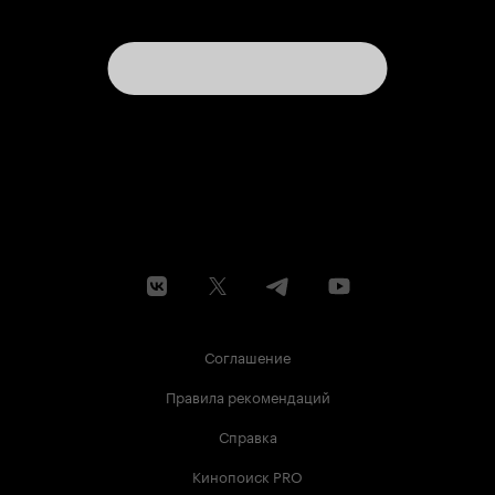
Соглашение
Правила рекомендаций
Справка
Кинопоиск PRO