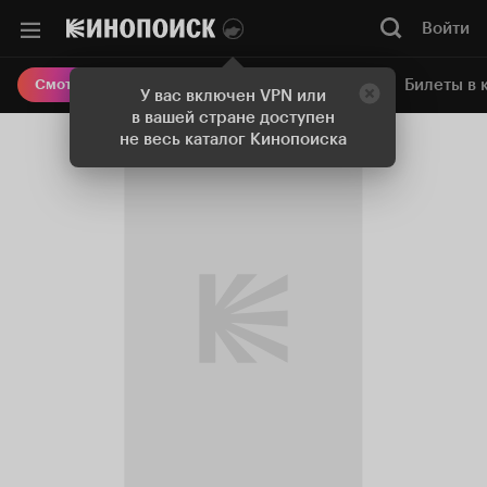
Войти
Онлайн-кинотеатр
Билеты в 
Смотреть кино
У вас включен VPN или
в вашей стране доступен
не весь каталог Кинопоиска