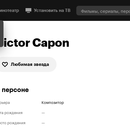
инотеатр
Установить на ТВ
Victor Capon
Любимая звезда
 персоне
рьера
Композитор
та рождения
—
сто рождения
—