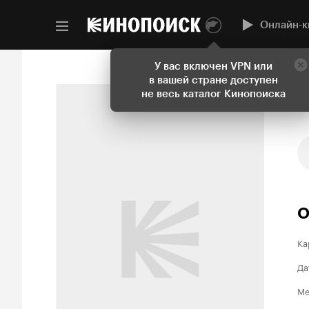
Онлайн-к
У вас включен VPN или
в вашей стране доступен
не весь каталог Кинопоиска
О
Ка
Да
Ме