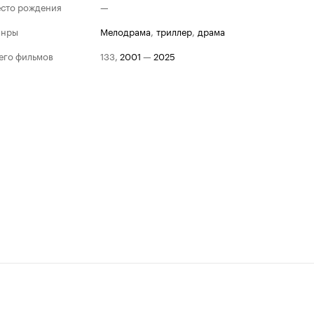
сто рождения
—
анры
мелодрама
,
триллер
,
драма
его фильмов
133
,
2001
—
2025