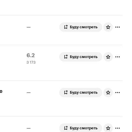
5.8
—
Буду смотреть
Рейтинг
3
6.2
Буду смотреть
3 173
Кинопоиска
173
6.2
оценки
е
—
Буду смотреть
—
Буду смотреть