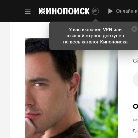
Онлайн-к
У вас включен VPN или
в вашей стране доступен
не весь каталог Кинопоиска
G
О
Ка
Да