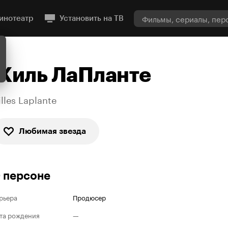
инотеатр
Установить на ТВ
Жиль ЛаПланте
illes Laplante
Любимая звезда
 персоне
рьера
Продюсер
та рождения
—