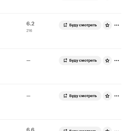
Рейтинг
216
6.2
Буду смотреть
216
Кинопоиска
оценок
6.2
—
Буду смотреть
—
Буду смотреть
Рейтинг
8
6.6