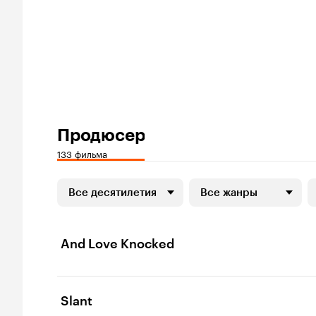
Продюсер
133 фильма
Все десятилетия
Все жанры
And Love Knocked
Slant