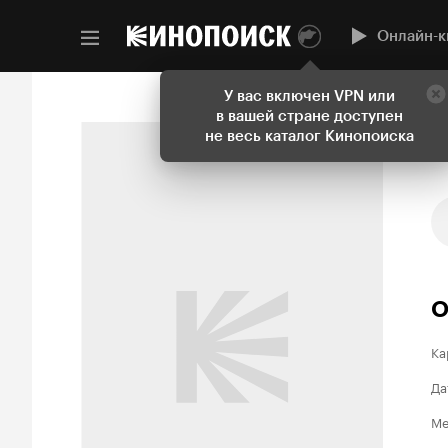
Онлайн-к
У вас включен VPN или
в вашей стране доступен
не весь каталог Кинопоиска
О
Ка
Да
Ме