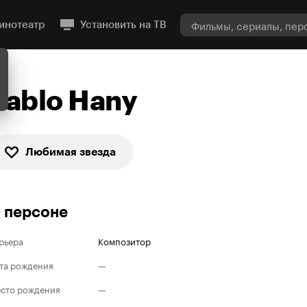
инотеатр
Установить на ТВ
Pablo Hany
Любимая звезда
 персоне
рьера
Композитор
та рождения
—
сто рождения
—