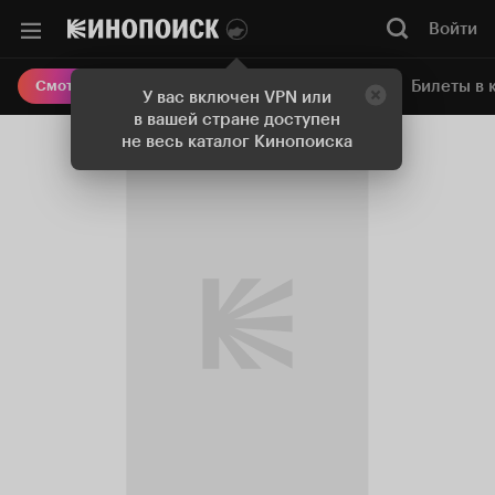
Войти
Онлайн-кинотеатр
Билеты в 
Смотреть кино
У вас включен VPN или
в вашей стране доступен
не весь каталог Кинопоиска