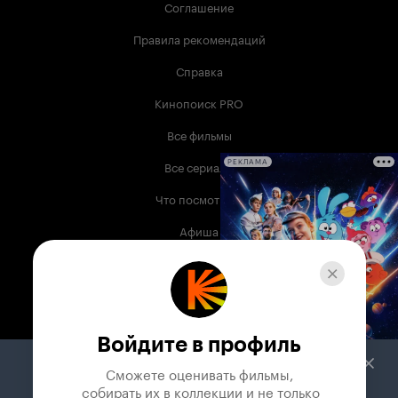
Соглашение
Правила рекомендаций
Справка
Кинопоиск PRO
Все фильмы
Все сериалы
РЕКЛАМА
Что посмотреть
Афиша
Музыка
Телепрограмма
Книги
Войдите в профиль
Служба поддержки
Сможете оценивать фильмы,

 собирать их в коллекции и не только