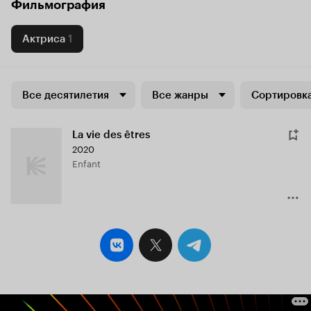
Фильмография
Актриса
1
Все десятилетия
Все жанры
Сортировка
La vie des êtres
2020
Enfant