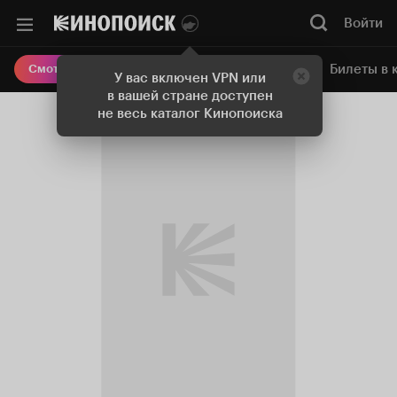
Войти
Онлайн-кинотеатр
Билеты в 
Смотреть кино
У вас включен VPN или
в вашей стране доступен
не весь каталог Кинопоиска