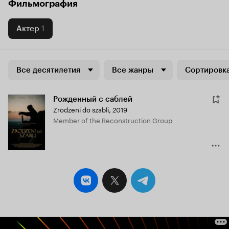
Фильмография
Актер
1
Все десятилетия
Все жанры
Сортировка
Рожденный с саблей
Zrodzeni do szabli
,
2019
Member of the Reconstruction Group