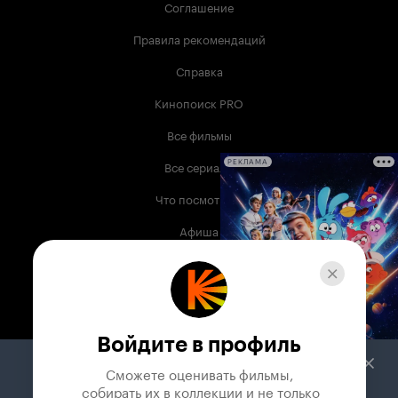
Соглашение
Правила рекомендаций
Справка
Кинопоиск PRO
Все фильмы
Все сериалы
РЕКЛАМА
Что посмотреть
Афиша
Музыка
Телепрограмма
Книги
Войдите в профиль
Служба поддержки
Сможете оценивать фильмы,

 собирать их в коллекции и не только