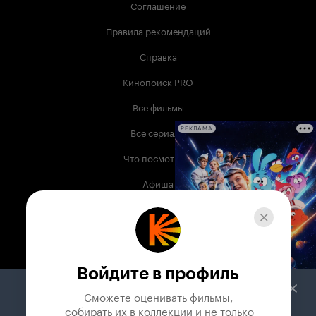
Соглашение
Правила рекомендаций
Справка
Кинопоиск PRO
Все фильмы
Все сериалы
РЕКЛАМА
Что посмотреть
Афиша
Музыка
Телепрограмма
Книги
Войдите в профиль
Служба поддержки
Сможете оценивать фильмы,

 собирать их в коллекции и не только