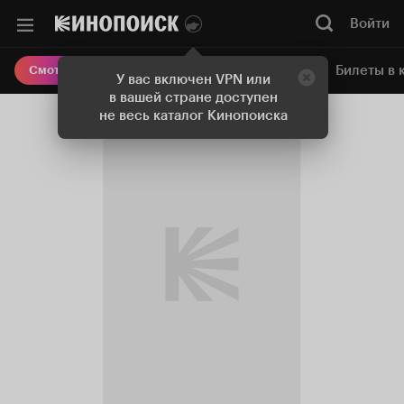
Войти
Онлайн-кинотеатр
Билеты в 
Смотреть кино
У вас включен VPN или
в вашей стране доступен
не весь каталог Кинопоиска