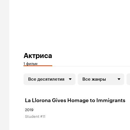
Актриса
1 фильм
Все десятилетия
Все жанры
La Llorona Gives Homage to Immigrants
2019
Student #11