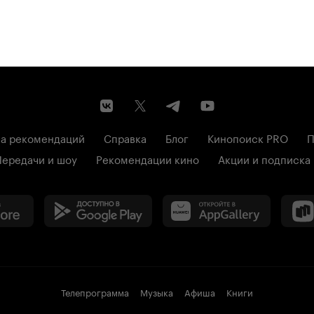
а рекомендаций
Справка
Блог
Кинопоиск PRO
П
Передачи и шоу
Рекомендации кино
Акции и подписка
Телепрограмма
Музыка
Афиша
Книги