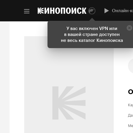
Онлайн-к
У вас включен VPN или
в вашей стране доступен
не весь каталог Кинопоиска
О
Ка
Да
Ме