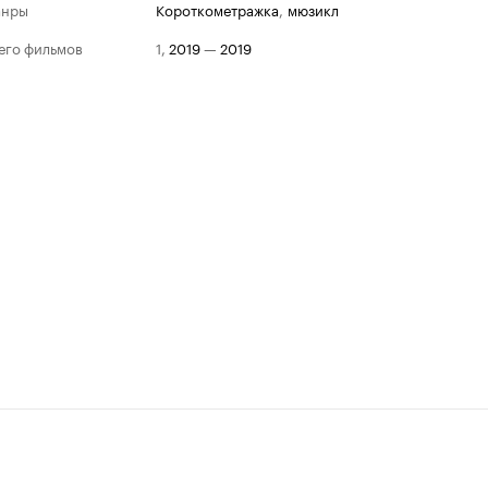
анры
короткометражка
,
мюзикл
его фильмов
1
,
2019
—
2019