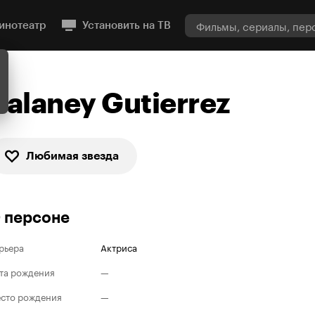
инотеатр
Установить на ТВ
Valaney Gutierrez
Любимая звезда
 персоне
рьера
Актриса
та рождения
—
сто рождения
—