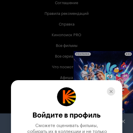
Соглашение
Правила рекомендаций
Справка
Кинопоиск PRO
Все фильмы
Все сериалы
РЕКЛАМА
Что посмотреть
Афиша
Музыка
Телепрограмма
Книги
Войдите в профиль
Служба поддержки
Сможете оценивать фильмы,

 собирать их в коллекции и не только