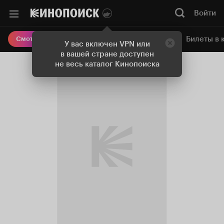
Войти
Онлайн-кинотеатр
Билеты в 
Смотреть кино
У вас включен VPN или
в вашей стране доступен
не весь каталог Кинопоиска