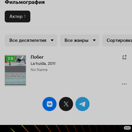
Фильмография
Актер
1
Все десятилетия
Все жанры
Сортировка
Побег
Рейтинг
7.9
La huída
,
2011
Кинопоиска
No Name
7.9