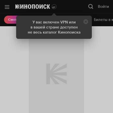
Войти
Онлайн-кинотеатр
Билеты в 
Смотреть кино
У вас включен VPN или
в вашей стране доступен
не весь каталог Кинопоиска