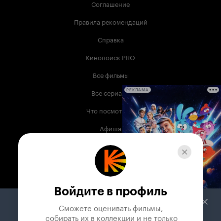
Соглашение
Правила рекомендаций
Справка
Кинопоиск PRO
Все фильмы
Все сериалы
РЕКЛАМА
Что посмотреть
Афиша
Музыка
Телепрограмма
Книги
Войдите в профиль
Служба поддержки
Сможете оценивать фильмы,

 собирать их в коллекции и не только