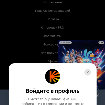
Соглашение
Правила рекомендаций
Справка
Кинопоиск PRO
Все фильмы
Все сериалы
РЕКЛАМА
Что посмотреть
Афиша
Музыка
Телепрограмма
Книги
Войдите в профиль
Служба поддержки
Сможете оценивать фильмы,

 собирать их в коллекции и не только