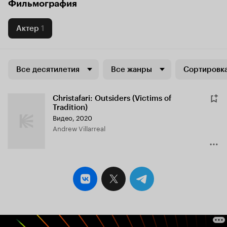
Фильмография
Актер
1
Все десятилетия
Все жанры
Сортировка
Christafari: Outsiders (Victims of
Tradition)
Видео, 2020
Andrew Villarreal