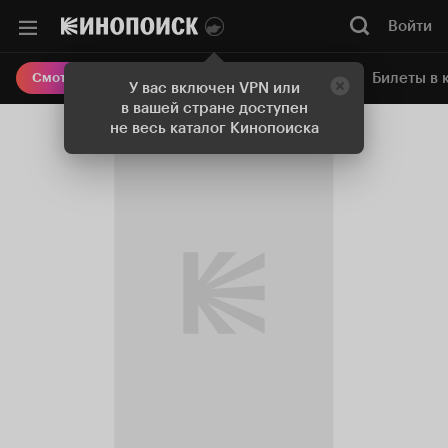
Войти
Онлайн-кинотеатр
Билеты в 
Смотреть кино
У вас включен VPN или
в вашей стране доступен
не весь каталог Кинопоиска