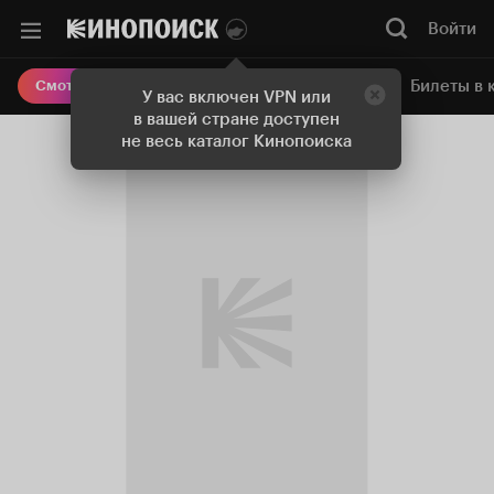
Войти
Онлайн-кинотеатр
Билеты в 
Смотреть кино
У вас включен VPN или
в вашей стране доступен
не весь каталог Кинопоиска