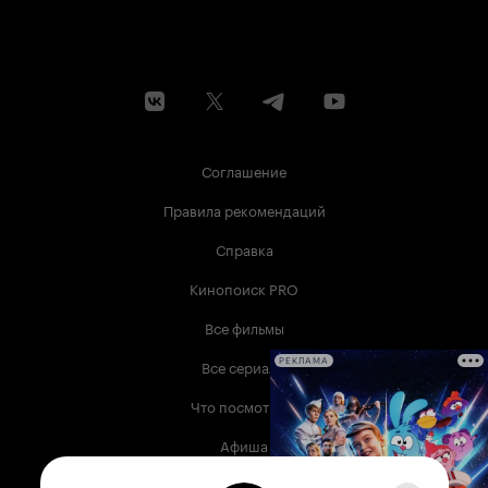
Соглашение
Правила рекомендаций
Справка
Кинопоиск PRO
Все фильмы
Все сериалы
РЕКЛАМА
Что посмотреть
Афиша
Музыка