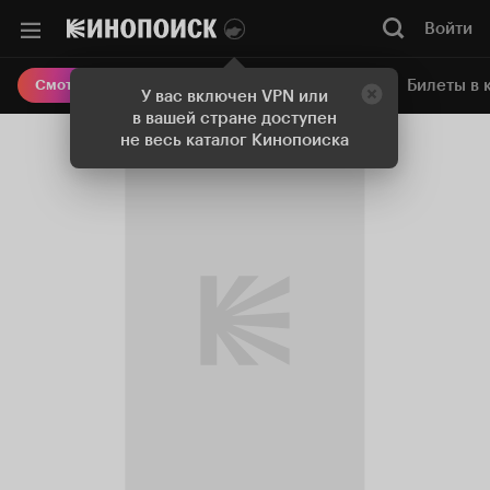
Войти
Онлайн-кинотеатр
Билеты в 
Смотреть кино
У вас включен VPN или
в вашей стране доступен
не весь каталог Кинопоиска