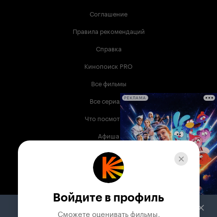
Соглашение
Правила рекомендаций
Справка
Кинопоиск PRO
Все фильмы
Все сериалы
РЕКЛАМА
Что посмотреть
Афиша
Музыка
Телепрограмма
Книги
Войдите в профиль
Служба поддержки
Сможете оценивать фильмы,
