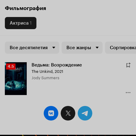
Фильмография
Актриса
1
Все десятилетия
Все жанры
Сортировка
Ведьма: Возрождение
Рейтинг
4.5
The Unkind
,
2021
Кинопоиска
Jody Summers
4.5