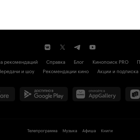
а рекомендаций
Справка
Блог
Кинопоиск PRO
П
Передачи и шоу
Рекомендации кино
Акции и подписка
Телепрограмма
Музыка
Афиша
Книги