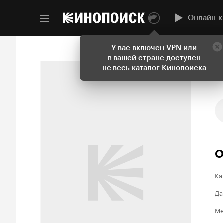
Онлайн-к
У вас включен VPN или
в вашей стране доступен
не весь каталог Кинопоиска
О
Ка
Да
Ме