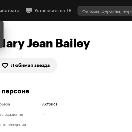
инотеатр
Установить на ТВ
Mary Jean Bailey
Любимая звезда
 персоне
рьера
Актриса
та рождения
—
сто рождения
—