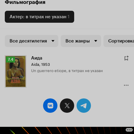
Фильмография
Актер: в титрах не указан
1
Все десятилетия
Все жанры
Сортировка
Аида
Рейтинг
7.4
Aida
,
1953
Кинопоиска
Un guerrero etiope, в титрах не указан
7.4