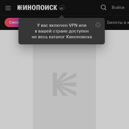
Войти
Онлайн-кинотеатр
Билеты в 
Смотреть кино
У вас включен VPN или
в вашей стране доступен
не весь каталог Кинопоиска