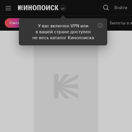
Войти
Онлайн-кинотеатр
Билеты в 
Смотреть кино
У вас включен VPN или
в вашей стране доступен
не весь каталог Кинопоиска