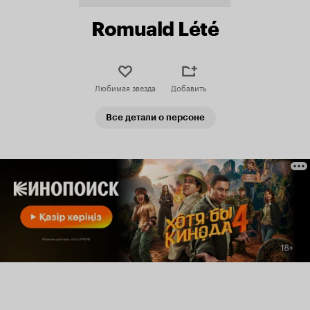
Romuald Lété
Любимая звезда
Добавить
Все детали о персоне