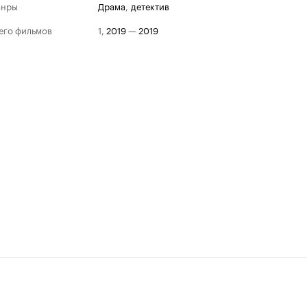
анры
драма
,
детектив
его фильмов
1
,
2019
—
2019