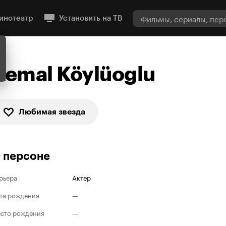
инотеатр
Установить на ТВ
Kemal Köylüoglu
Любимая звезда
 персоне
рьера
Актер
та рождения
—
сто рождения
—