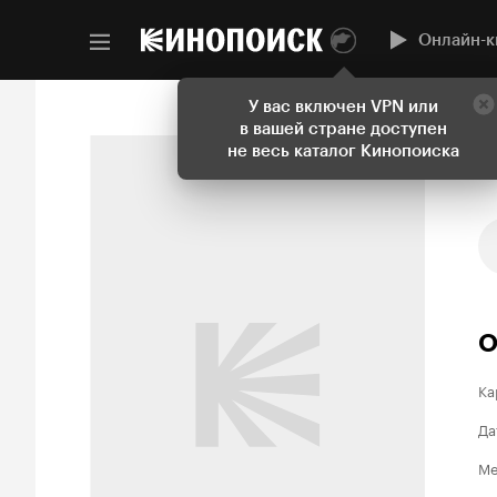
Онлайн-к
У вас включен VPN или
в вашей стране доступен
не весь каталог Кинопоиска
О
Ка
Да
Ме