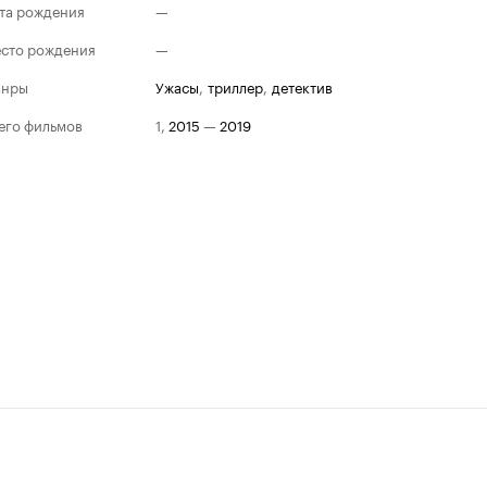
та рождения
—
сто рождения
—
анры
ужасы
,
триллер
,
детектив
его фильмов
1
,
2015
—
2019