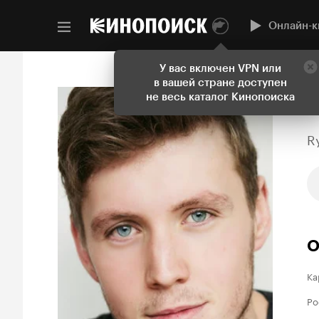
Онлайн-к
У вас включен VPN или
в вашей стране доступен
не весь каталог Кинопоиска
R
О
Ка
Ро