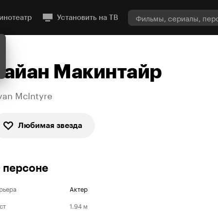
инотеатр
Установить на ТВ
Райан Макинтайр
yan McIntyre
Любимая звезда
 персоне
рьера
Актер
ст
1.94 м