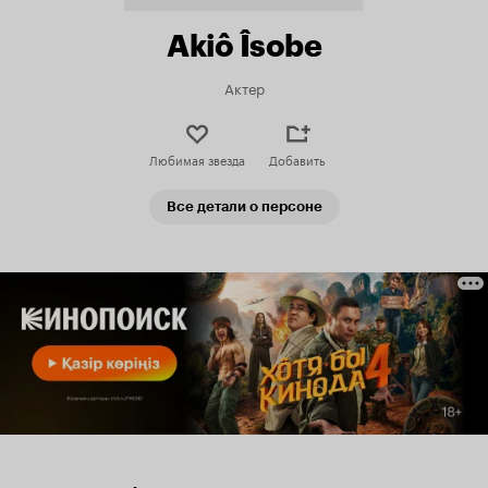
Akiô Îsobe
Актер
Любимая звезда
Добавить
Все детали о персоне