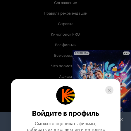
Соглашение
Правила рекомендаций
Справка
Кинопоиск PRO
Все фильмы
Все сериалы
РЕКЛАМА
Что посмотреть
Афиша
Музыка
Телепрограмма
Книги
Войдите в профиль
Служба поддержки
Сможете оценивать фильмы,

 собирать их в коллекции и не только