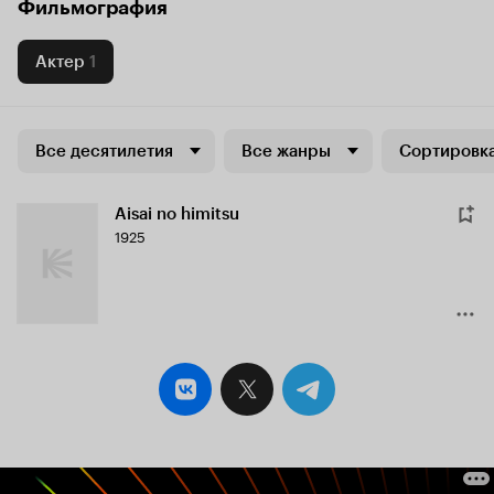
Фильмография
Актер
1
Все десятилетия
Все жанры
Сортировка
Aisai no himitsu
1925