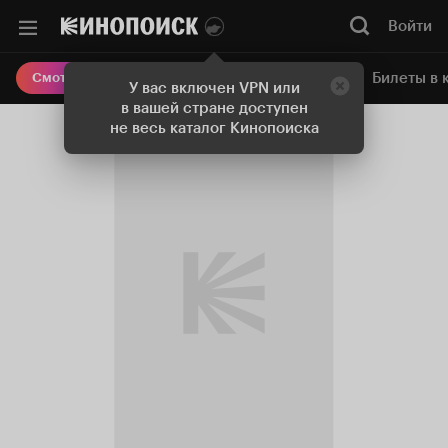
Войти
Онлайн-кинотеатр
Билеты в 
Смотреть кино
У вас включен VPN или
в вашей стране доступен
не весь каталог Кинопоиска