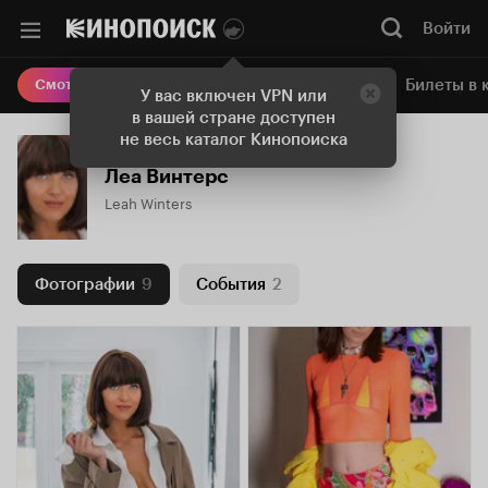
Войти
Онлайн-кинотеатр
Билеты в 
Смотреть кино
У вас включен VPN или
в вашей стране доступен
не весь каталог Кинопоиска
Леа Винтерс
Leah Winters
Фотографии
9
События
2