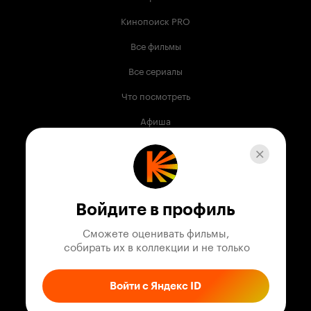
Кинопоиск PRO
Все фильмы
Все сериалы
Что посмотреть
Афиша
Музыка
Телепрограмма
Книги
Войдите в профиль
Служба поддержки
Сможете оценивать фильмы,

 собирать их в коллекции и не только
© 2003 —
2026
,
Кинопоиск
18
+
Проект компании
Войти с Яндекс ID