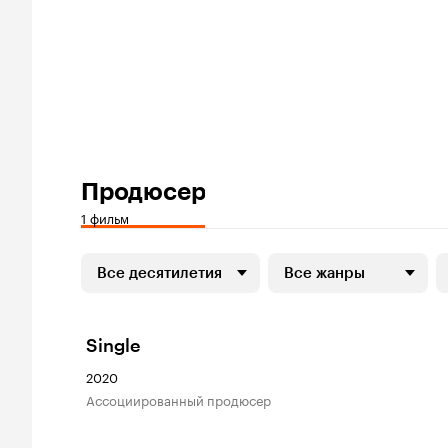
Продюсер
1 фильм
Все десятилетия
Все жанры
Single
2020
ассоциированный продюсер