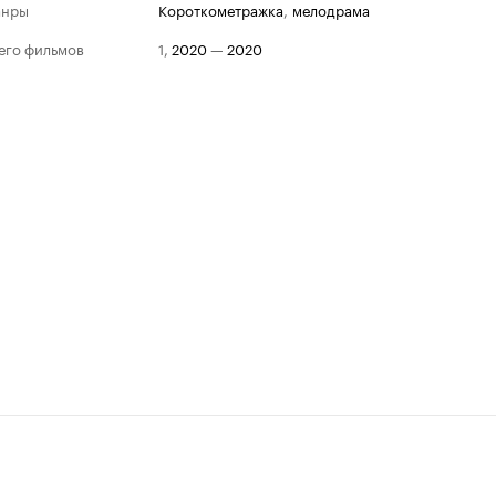
анры
короткометражка
,
мелодрама
его фильмов
1
,
2020
—
2020