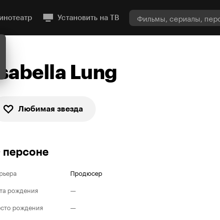
инотеатр
Установить на ТВ
Isabella Lung
Любимая звезда
 персоне
рьера
Продюсер
та рождения
—
сто рождения
—