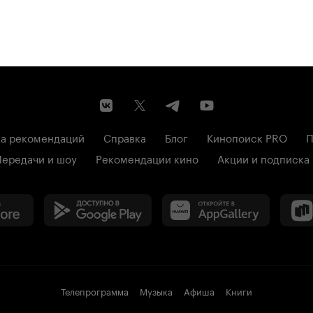
а рекомендаций
Справка
Блог
Кинопоиск PRO
П
Передачи и шоу
Рекомендации кино
Акции и подписка
Телепрограмма
Музыка
Афиша
Книги