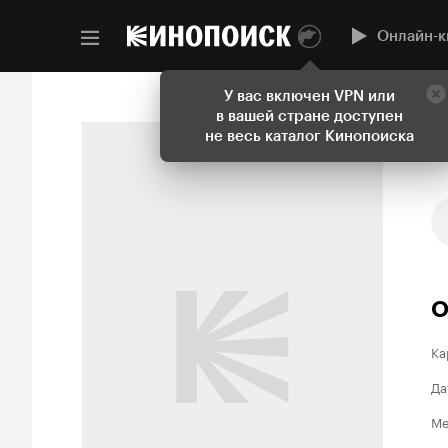
Онлайн-к
У вас включен VPN или
в вашей стране доступен
не весь каталог Кинопоиска
О
Ка
Да
Ме