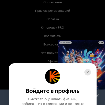
Соглашение
Правила рекомендаций
Справка
Кинопоиск PRO
Все фильмы
Все сериалы
РЕКЛАМА
Что посмотреть
Афиша
Музыка
Телепрограмма
Книги
Войдите в профиль
Служба поддержки
Сможете оценивать фильмы,

 собирать их в коллекции и не только