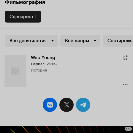
Фильмография
Сценарист
1
Все десятилетия
Все жанры
Сортировка
Web Young
Сериал, 2013–...
история