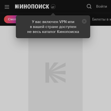
Войти
Онлайн-кинотеатр
Билеты в 
Смотреть кино
У вас включен VPN или
в вашей стране доступен
не весь каталог Кинопоиска