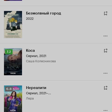
Безмолвный город
2022
Коса
Рейтинг
7.2
Сериал, 2021
Кинопоиска
Саша Колесникова
7.2
Нереалити
Рейтинг
6.8
Сериал, 2021–...
Кинопоиска
Лера
6.8