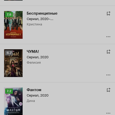
Беспринципные
Рейтинг
7.8
Сериал, 2020–...
Кинопоиска
Кристина
7.8
ЧУМА!
Рейтинг
6.7
Сериал, 2020
Кинопоиска
Фелисия
6.7
Фантом
Рейтинг
7.2
Сериал, 2020
Кинопоиска
Дина
7.2