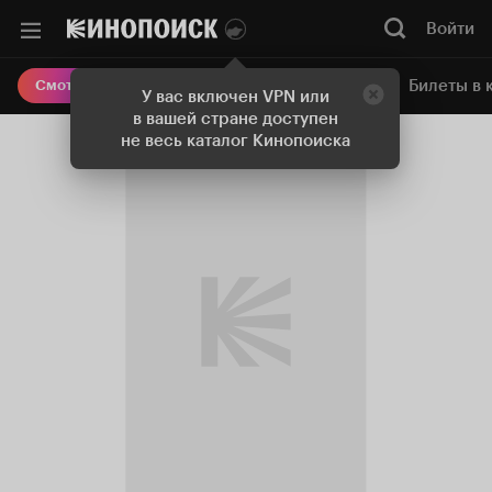
Войти
Онлайн-кинотеатр
Билеты в 
Смотреть кино
У вас включен VPN или
в вашей стране доступен
не весь каталог Кинопоиска