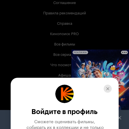
Соглашение
Правила рекомендаций
Справка
Кинопоиск PRO
Все фильмы
Все сериалы
РЕКЛАМА
Что посмотреть
Афиша
Музыка
Телепрограмма
Книги
Войдите в профиль
Служба поддержки
Сможете оценивать фильмы,

 собирать их в коллекции и не только