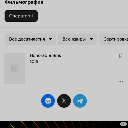
Фильмография
Оператор
1
Все десятилетия
Все жанры
Сортировка
Honorable Sins
2019