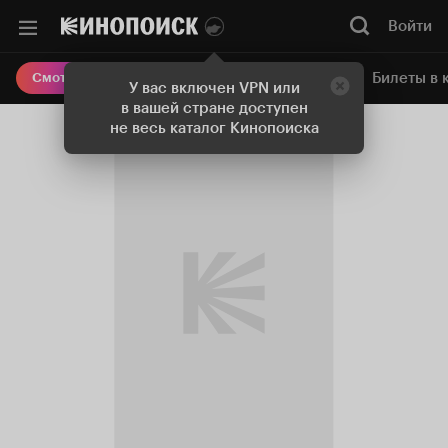
Войти
Онлайн-кинотеатр
Билеты в 
Смотреть кино
У вас включен VPN или
в вашей стране доступен
не весь каталог Кинопоиска