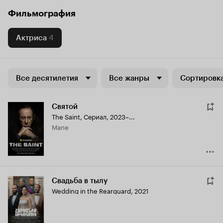
Фильмография
Актриса
4
Все десятилетия
Все жанры
Сортировка
Святой
The Saint
,
Сериал, 2023–...
Mane
Свадьба в тылу
Wedding in the Rearguard
,
2021