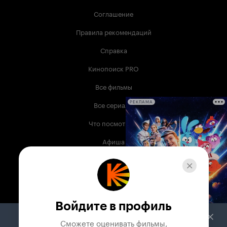
Соглашение
Правила рекомендаций
Справка
Кинопоиск PRO
Все фильмы
Все сериалы
РЕКЛАМА
Что посмотреть
Афиша
Музыка
Телепрограмма
Книги
Войдите в профиль
Служба поддержки
Сможете оценивать фильмы,
