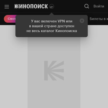
Войти
Онлайн-кинотеатр
Билеты в 
Смотреть кино
У вас включен VPN или
в вашей стране доступен
не весь каталог Кинопоиска