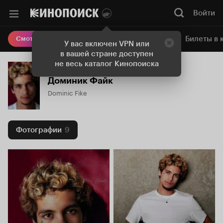
Войти
Онлайн-кинотеатр
Билеты в 
Смотреть кино
У вас включен VPN или
в вашей стране доступен
не весь каталог Кинопоиска
Доминик Файк
Dominic Fike
Фотографии
9