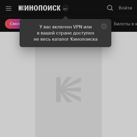
Войти
Онлайн-кинотеатр
Билеты в 
Смотреть кино
У вас включен VPN или
в вашей стране доступен
не весь каталог Кинопоиска