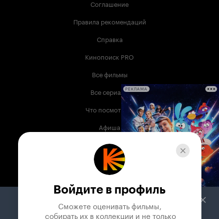
Соглашение
Правила рекомендаций
Справка
Кинопоиск PRO
Все фильмы
Все сериалы
РЕКЛАМА
Что посмотреть
Афиша
Музыка
Телепрограмма
Книги
Войдите в профиль
Служба поддержки
Сможете оценивать фильмы,

 собирать их в коллекции и не только