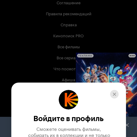
Соглашение
Правила рекомендаций
Справка
Кинопоиск PRO
Все фильмы
Все сериалы
РЕКЛАМА
Что посмотреть
Афиша
Музыка
Телепрограмма
Книги
Войдите в профиль
Служба поддержки
Сможете оценивать фильмы,

 собирать их в коллекции и не только