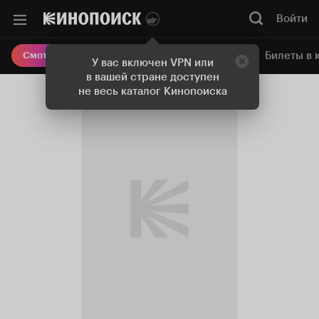
Войти
Онлайн-кинотеатр
Билеты в 
Смотреть кино
У вас включен VPN или
в вашей стране доступен
не весь каталог Кинопоиска