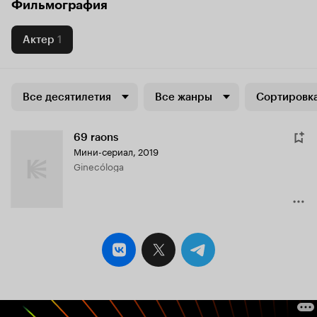
Фильмография
Актер
1
Все десятилетия
Все жанры
Сортировка
69 raons
Мини-сериал, 2019
Ginecóloga