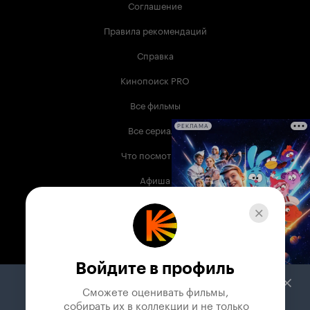
Соглашение
Правила рекомендаций
Справка
Кинопоиск PRO
Все фильмы
Все сериалы
РЕКЛАМА
Что посмотреть
Афиша
Музыка
Телепрограмма
Книги
Войдите в профиль
Служба поддержки
Сможете оценивать фильмы,

 собирать их в коллекции и не только