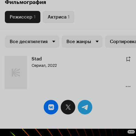
Фильмография
Режиссер
1
Актриса
1
Все десятилетия
Все жанры
Сортировка
Stad
Сериал, 2022