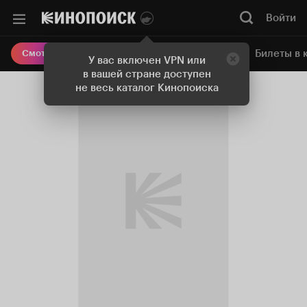
Войти
Онлайн-кинотеатр
Билеты в 
Смотреть кино
У вас включен VPN или
в вашей стране доступен
не весь каталог Кинопоиска