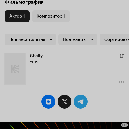
Фильмография
Актер
1
Композитор
1
Все десятилетия
Все жанры
Сортировка
Shelly
2019