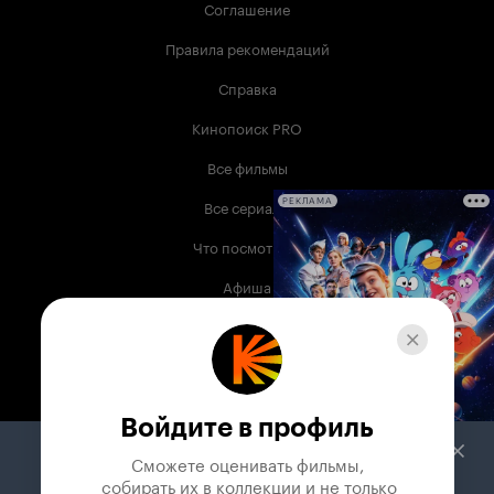
Соглашение
Правила рекомендаций
Справка
Кинопоиск PRO
Все фильмы
Все сериалы
РЕКЛАМА
Что посмотреть
Афиша
Музыка
Телепрограмма
Книги
Войдите в профиль
Служба поддержки
Сможете оценивать фильмы,

 собирать их в коллекции и не только