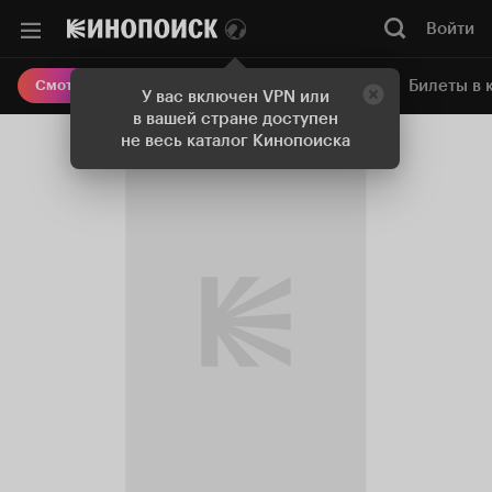
Войти
Онлайн-кинотеатр
Билеты в 
Смотреть кино
У вас включен VPN или
в вашей стране доступен
не весь каталог Кинопоиска