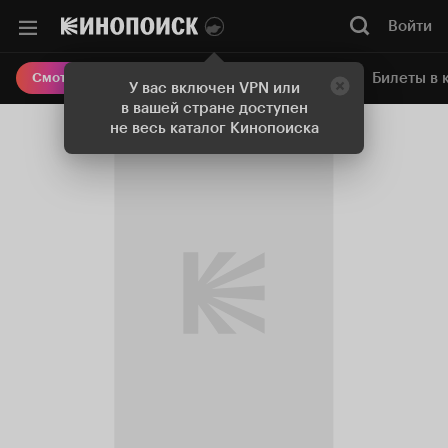
Войти
Онлайн-кинотеатр
Билеты в 
Смотреть кино
У вас включен VPN или
в вашей стране доступен
не весь каталог Кинопоиска