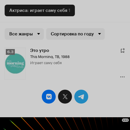
Актриса: играет саму себя
1
Все жанры
Сортировка по году
Это утро
Рейтинг
6.3
This Morning
,
ТВ, 1988
Кинопоиска
играет саму себя
6.3