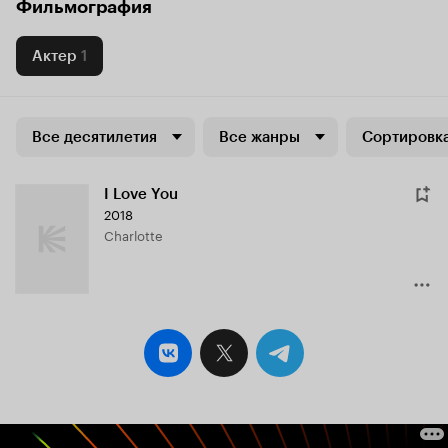
Фильмография
Актер
1
Все десятилетия
Все жанры
Сортировка
I Love You
2018
Charlotte