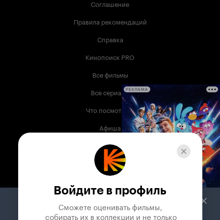
Соглашение
Правила рекомендаций
Справка
Кинопоиск PRO
Все фильмы
Все сериалы
РЕКЛАМА
Что посмотреть
Афиша
Музыка
Телепрограмма
Книги
Войдите в профиль
Служба поддержки
Сможете оценивать фильмы,

 собирать их в коллекции и не только