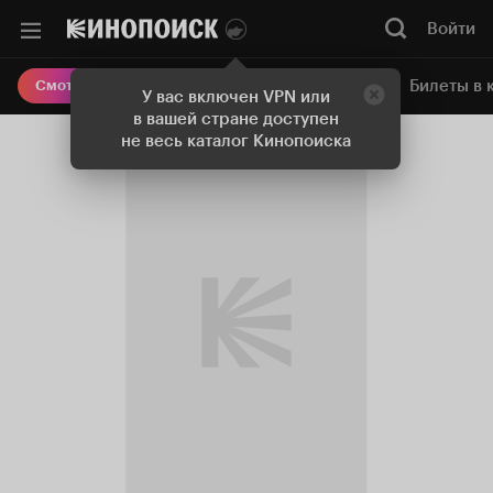
Войти
Онлайн-кинотеатр
Билеты в 
Смотреть кино
У вас включен VPN или
в вашей стране доступен
не весь каталог Кинопоиска