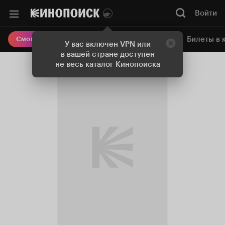
Войти
Онлайн-кинотеатр
Билеты в 
Смотреть кино
У вас включен VPN или
в вашей стране доступен
не весь каталог Кинопоиска