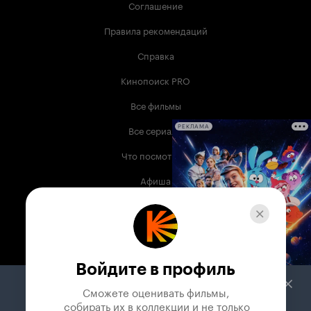
Соглашение
Правила рекомендаций
Справка
Кинопоиск PRO
Все фильмы
Все сериалы
РЕКЛАМА
Что посмотреть
Афиша
Музыка
Телепрограмма
Книги
Войдите в профиль
Служба поддержки
Сможете оценивать фильмы,

 собирать их в коллекции и не только