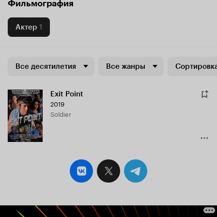
Фильмография
Актер
1
Все десятилетия
Все жанры
Сортировка
Exit Point
2019
Soldier