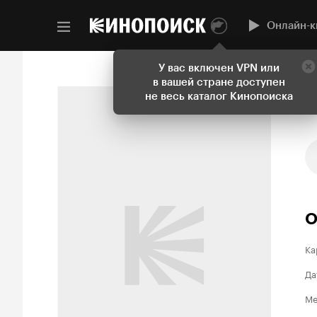
Онлайн-к
У вас включен VPN или
в вашей стране доступен
не весь каталог Кинопоиска
О
Ка
Да
Ме