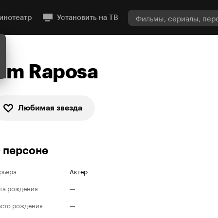
инотеатр
Установить на ТВ
Jim Raposa
Любимая звезда
 персоне
рьера
Актер
та рождения
—
сто рождения
—