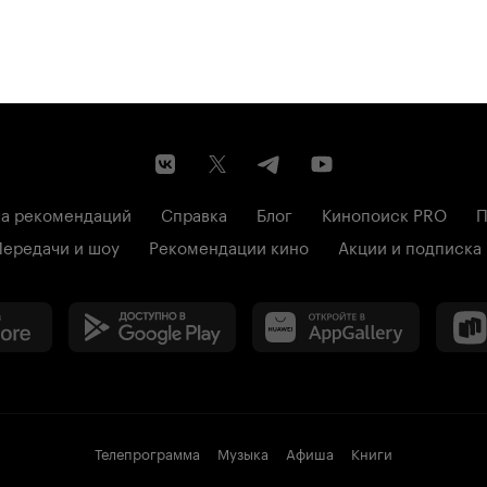
а рекомендаций
Справка
Блог
Кинопоиск PRO
П
Передачи и шоу
Рекомендации кино
Акции и подписка
Телепрограмма
Музыка
Афиша
Книги