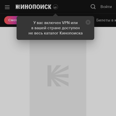
Войти
Онлайн-кинотеатр
Билеты в 
Смотреть кино
У вас включен VPN или
в вашей стране доступен
не весь каталог Кинопоиска