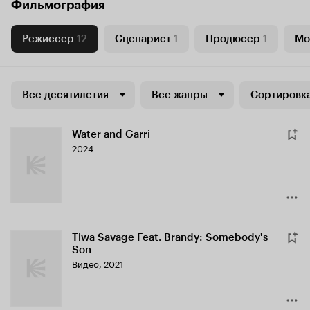
Фильмография
Режиссер
12
Сценарист
1
Продюсер
1
Мо
Все десятилетия
Все жанры
Сортировка
Water and Garri
2024
Tiwa Savage Feat. Brandy: Somebody's
Son
Видео, 2021