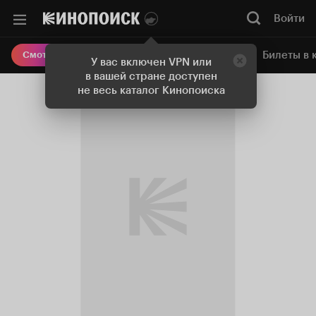
Войти
Онлайн-кинотеатр
Билеты в 
Смотреть кино
У вас включен VPN или
в вашей стране доступен
не весь каталог Кинопоиска