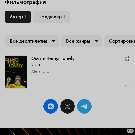
Фильмография
Актер
1
Продюсер
1
Все десятилетия
Все жанры
Сортировка
Giants Being Lonely
2019
Alejandro