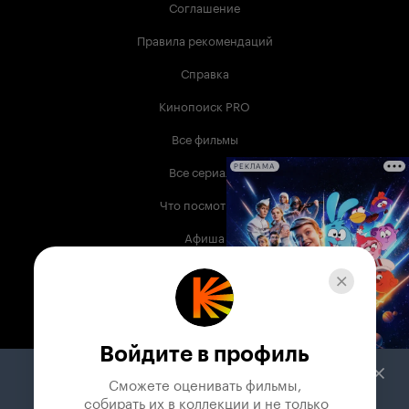
Соглашение
Правила рекомендаций
Справка
Кинопоиск PRO
Все фильмы
Все сериалы
РЕКЛАМА
Что посмотреть
Афиша
Музыка
Телепрограмма
Книги
Войдите в профиль
Служба поддержки
Сможете оценивать фильмы,

 собирать их в коллекции и не только