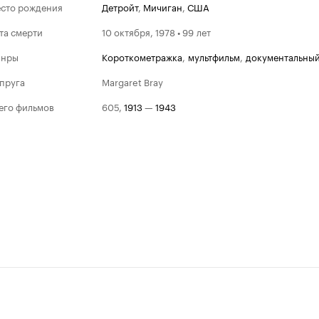
сто рождения
Детройт
,
Мичиган
,
США
та смерти
10 октября, 1978 • 99 лет
анры
короткометражка
,
мультфильм
,
документальны
пруга
Margaret Bray
его фильмов
605
,
1913
—
1943