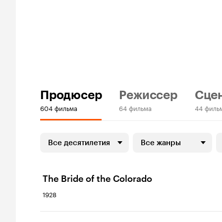
Продюсер
Режиссер
Сце
604 фильма
64 фильма
44 филь
Все десятилетия
Все жанры
The Bride of the Colorado
1928