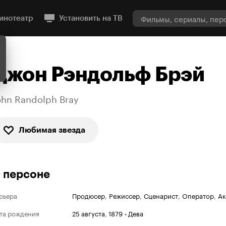
инотеатр
Установить на ТВ
Джон Рэндольф Брэй
ohn Randolph Bray
Любимая звезда
 персоне
рьера
Продюсер
,
Режиссер
,
Сценарист
,
Оператор
,
Ак
та рождения
25 августа
,
1879
•
Дева