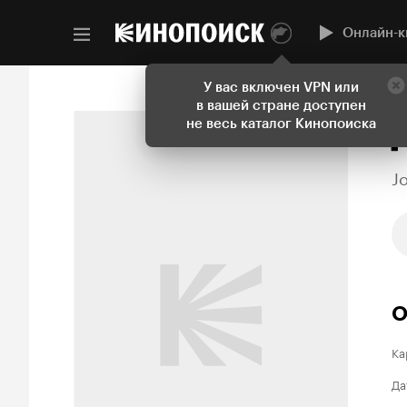
Онлайн-к
У вас включен VPN или
в вашей стране доступен
не весь каталог Кинопоиска
J
О
Ка
Да