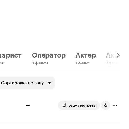
нарист
Оператор
Актер
Актер:
ма
3 фильма
1 фильм
2 фильма
Сортировка по году
—
Буду смотреть