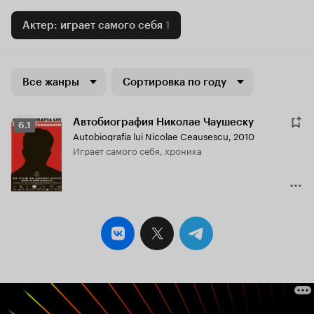
Актер: играет самого себя
1
Все жанры
Сортировка по году
Автобиография Николае Чаушеску
Рейтинг
6.1
Autobiografia lui Nicolae Ceausescu
,
2010
Кинопоиска
играет самого себя, хроника
6.1