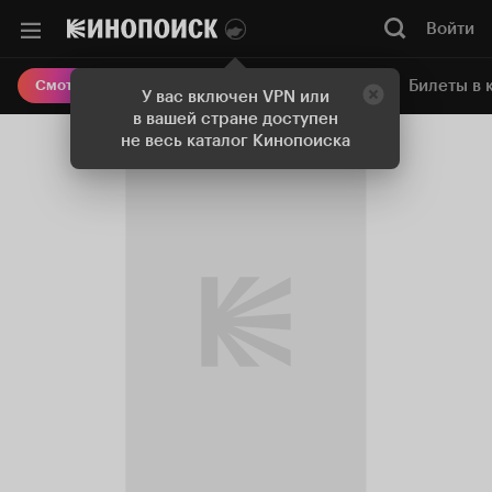
Войти
Онлайн-кинотеатр
Билеты в 
Смотреть кино
У вас включен VPN или
в вашей стране доступен
не весь каталог Кинопоиска