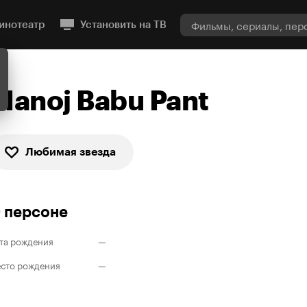
инотеатр
Установить на ТВ
Manoj Babu Pant
Любимая звезда
 персоне
та рождения
—
сто рождения
—