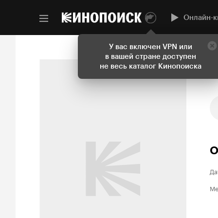
Онлайн-к
У вас включен VPN или
в вашей стране доступен
не весь каталог Кинопоиска
О
Да
Ме