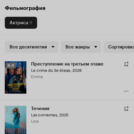
Фильмография
Актриса
9
Все десятилетия
Все жанры
Сортировка
Преступление на третьем этаже
Рейтинг
6.4
Le crime du 3e étage
,
2026
Кинопоиска
Emma
6.4
Течения
Las corrientes
,
2025
Lina