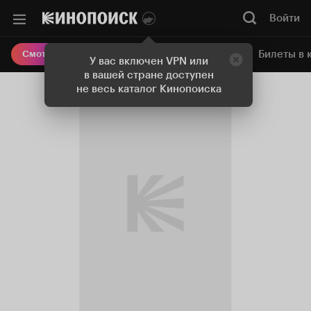
Войти
Онлайн-кинотеатр
Билеты в 
Смотреть кино
У вас включен VPN или
в вашей стране доступен
не весь каталог Кинопоиска