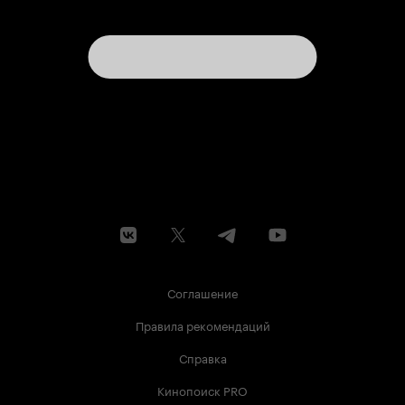
Соглашение
Правила рекомендаций
Справка
Кинопоиск PRO