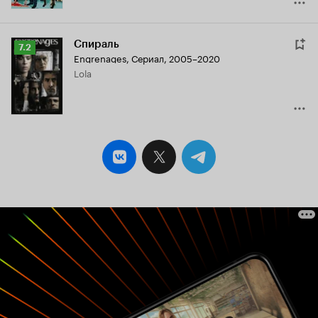
Спираль
Рейтинг
7.2
Engrenages
,
Сериал, 2005–2020
Кинопоиска
Lola
7.2