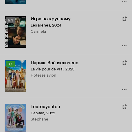
Игра по-крупному
Рейтинг
6.1
Les arènes
,
2024
Кинопоиска
Carmela
6.1
Париж. Всё включено
Рейтинг
7.1
La vie pour de vrai
,
2023
Кинопоиска
Hôtesse avion
7.1
Toutouyoutou
Сериал, 2022
Stéphane