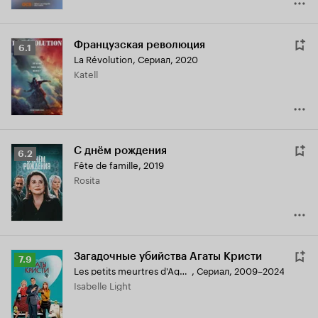
Французская революция
Рейтинг
6.1
La Révolution
,
Сериал, 2020
Кинопоиска
Katell
6.1
С днём рождения
Рейтинг
6.2
Fête de famille
,
2019
Кинопоиска
Rosita
6.2
Загадочные убийства Агаты Кристи
Рейтинг
7.9
Les petits meurtres d'Agatha Christie
,
Сериал, 2009–2024
Кинопоиска
Isabelle Light
7.9