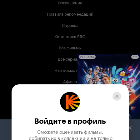
Соглашение
Правила рекомендаций
Справка
Кинопоиск PRO
Все фильмы
Все сериалы
РЕКЛАМА
Что посмотреть
Афиша
Музыка
Телепрограмма
Книги
Войдите в профиль
Служба поддержки
Сможете оценивать фильмы,

 собирать их в коллекции и не только