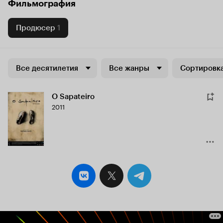
Фильмография
Продюсер
1
Все десятилетия
Все жанры
Сортировка
O Sapateiro
2011