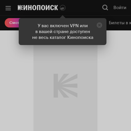
Войти
Онлайн-кинотеатр
Билеты в 
Смотреть кино
У вас включен VPN или
в вашей стране доступен
не весь каталог Кинопоиска