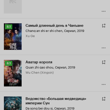
Самый длинный день в Чанъане
Рейтинг
8.1
Chang an shi er shi chen
,
Сериал, 2019
Кинопоиска
Xu Ge
8.1
Аватар короля
Рейтинг
8.1
Quan zhi gao shou
,
Сериал, 2019
Кинопоиска
Wu Chen (Xingxin)
8.1
Ведомство «Большая медведица»
империи Сун
Da song bei dou si
,
Сериал, 2019