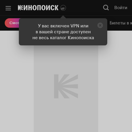
Войти
Онлайн-кинотеатр
Билеты в 
Смотреть кино
У вас включен VPN или
в вашей стране доступен
не весь каталог Кинопоиска