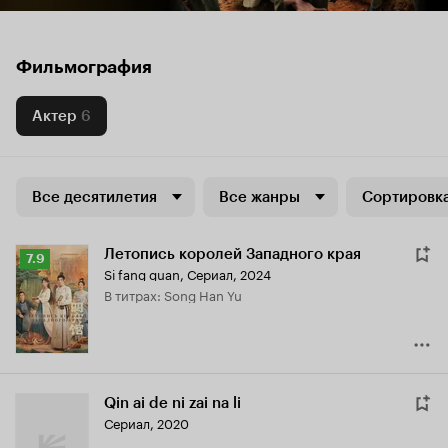
Фильмография
Актер
6
Все десятилетия
Все жанры
Сортировка
Летопись королей Западного края
Рейтинг
7.9
Si fang guan
,
Сериал, 2024
Кинопоиска
в титрах: Song Han Yu
7.9
Qin ai de ni zai na li
Сериал, 2020