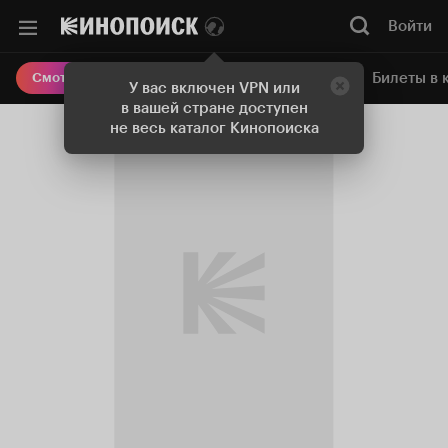
Войти
Онлайн-кинотеатр
Билеты в 
Смотреть кино
У вас включен VPN или
в вашей стране доступен
не весь каталог Кинопоиска