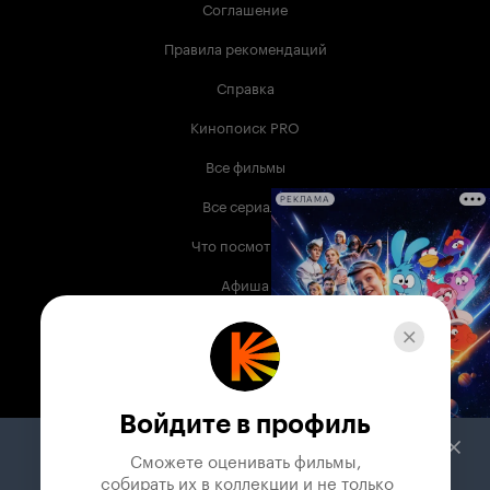
Соглашение
Правила рекомендаций
Справка
Кинопоиск PRO
Все фильмы
Все сериалы
РЕКЛАМА
Что посмотреть
Афиша
Музыка
Телепрограмма
Книги
Войдите в профиль
Служба поддержки
Сможете оценивать фильмы,

 собирать их в коллекции и не только