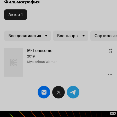
Фильмография
Актер
1
Все десятилетия
Все жанры
Сортировка
Mr Lonesome
2019
Mysterious Woman