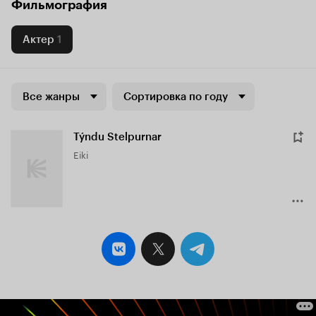
Фильмография
Актер
1
Все жанры
Сортировка по году
Týndu Stelpurnar
Eiki