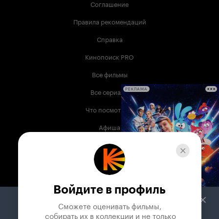
Соглашение
Правила рекомендаций
Справка
Кинопоиск PRO
Все фильмы
Все сериалы
РЕКЛАМА
Что посмотреть
Афиша
Музыка
Телепрограмма
Книги
Войдите в профиль
Служба поддержки
Сможете оценивать фильмы,

 собирать их в коллекции и не только