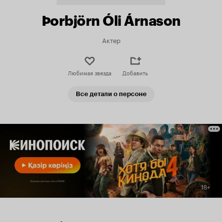
Þorbjörn Óli Árnason
Актер
Любимая звезда
Добавить
Все детали о персоне