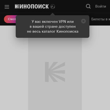
Войти
Онлайн-кинотеатр
Билеты в 
Смотреть кино
У вас включен VPN или
в вашей стране доступен
не весь каталог Кинопоиска