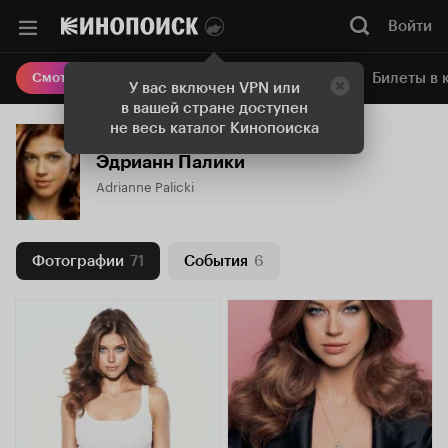
Войти
Онлайн-кинотеатр
Билеты в 
Смотреть кино
У вас включен VPN или
в вашей стране доступен
не весь каталог Кинопоиска
Эдрианн Палики
Adrianne Palicki
Фотографии
71
События
6