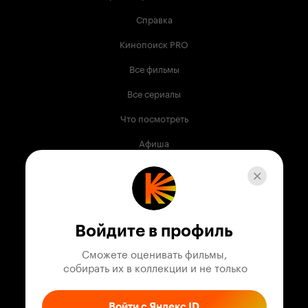
Справка
Кинопоиск PRO
Все фильмы
Все сериалы
Что посмотреть
Афиша
Музыка
Телепрограмма
Книги
Войдите в профиль
Служба поддержки
Сможете оценивать фильмы,

 собирать их в коллекции и не только
© 2003 —
2026
,
Кинопоиск
18
+
Проект компании
Войти с Яндекс ID