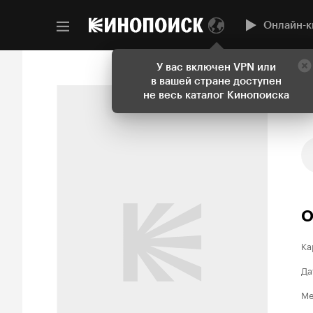
Онлайн-к
У вас включен VPN или
в вашей стране доступен
не весь каталог Кинопоиска
О
Ка
Да
Ме