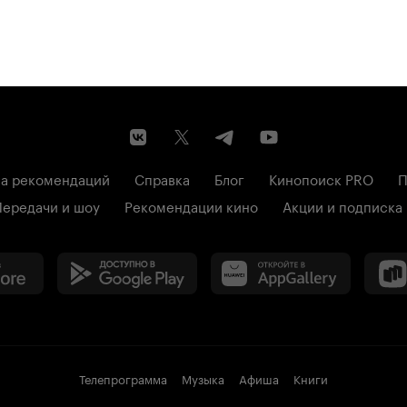
а рекомендаций
Справка
Блог
Кинопоиск PRO
П
Передачи и шоу
Рекомендации кино
Акции и подписка
Телепрограмма
Музыка
Афиша
Книги