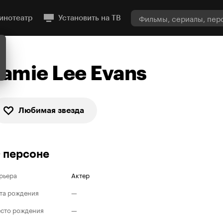
инотеатр
Установить на ТВ
Jamie Lee Evans
Любимая звезда
 персоне
рьера
Актер
та рождения
—
сто рождения
—