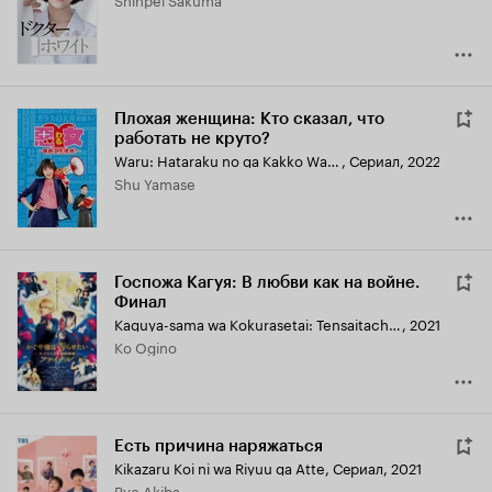
Плохая женщина: Кто сказал, что
работать не круто?
Waru: Hataraku no ga Kakko Warui Nante Dare ga Itta?
,
Сериал, 2022
Shu Yamase
Госпожа Кагуя: В любви как на войне.
Финал
Kaguya-sama wa Kokurasetai: Tensaitachi no Renai Zunosen Final
,
2021
Ko Ogino
Есть причина наряжаться
Kikazaru Koi ni wa Riyuu ga Atte
,
Сериал, 2021
Ryo Akiba