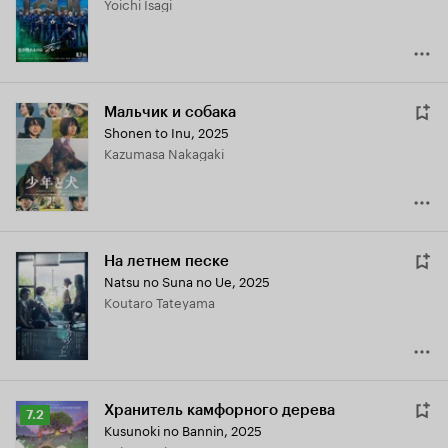
Yoichi Isagi
Мальчик и собака
Shonen to Inu
,
2025
Kazumasa Nakagaki
На летнем песке
Natsu no Suna no Ue
,
2025
Koutaro Tateyama
Хранитель камфорного дерева
Рейтинг
7.2
Kusunoki no Bannin
,
2025
Кинопоиска