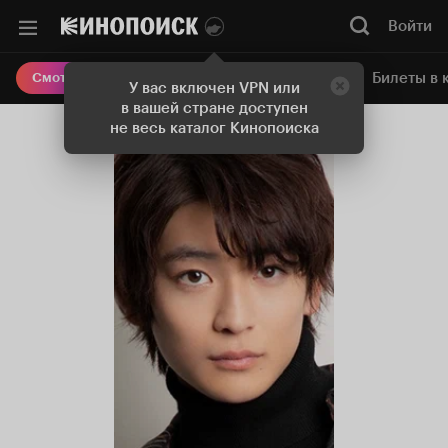
Войти
Онлайн-кинотеатр
Билеты в 
Смотреть кино
У вас включен VPN или
в вашей стране доступен
не весь каталог Кинопоиска