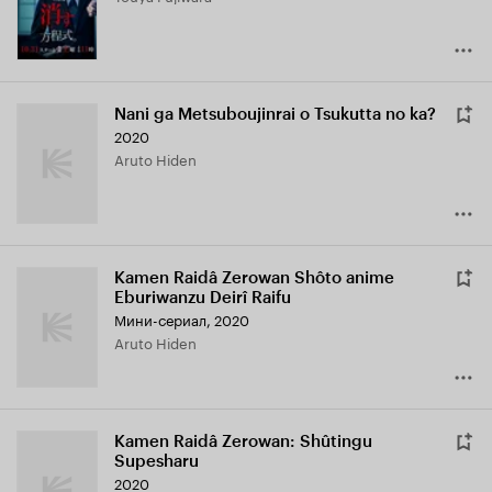
Nani ga Metsuboujinrai o Tsukutta no ka?
2020
Aruto Hiden
Kamen Raidâ Zerowan Shôto anime
Eburiwanzu Deirî Raifu
Мини-сериал, 2020
Aruto Hiden
Kamen Raidâ Zerowan: Shûtingu
Supesharu
2020