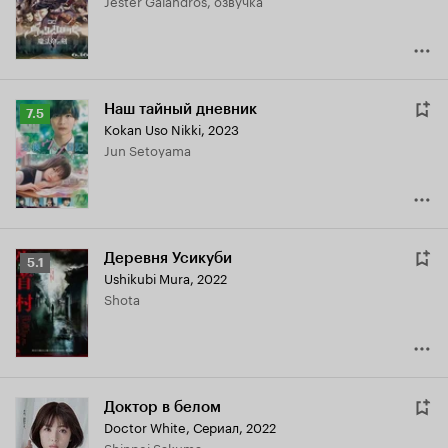
Jester Galandros, озвучка
7.0
Наш тайный дневник
Рейтинг
7.5
Kokan Uso Nikki
,
2023
Кинопоиска
Jun Setoyama
7.5
Деревня Усикуби
Рейтинг
5.1
Ushikubi Mura
,
2022
Кинопоиска
Shota
5.1
Доктор в белом
Doctor White
,
Сериал, 2022
Shinpei Sakuma