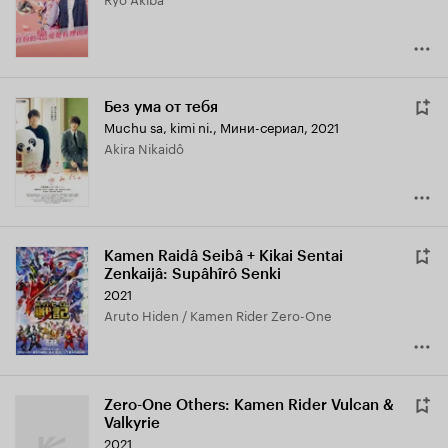
Без ума от тебя
Muchu sa, kimi ni.
,
Мини-сериал, 2021
Akira Nikaidô
Kamen Raidâ Seibâ + Kikai Sentai
Zenkaijâ: Supâhîrô Senki
2021
Aruto Hiden / Kamen Rider Zero-One
Zero-One Others: Kamen Rider Vulcan &
Valkyrie
2021