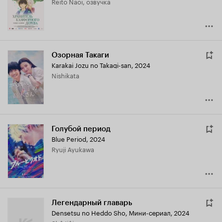
Reito Naoi, озвучка
7.2
Озорная Такаги
Karakai Jozu no Takagi-san
,
2024
Nishikata
Голубой период
Blue Period
,
2024
Ryuji Ayukawa
Легендарный главарь
Densetsu no Heddo Sho
,
Мини-сериал, 2024