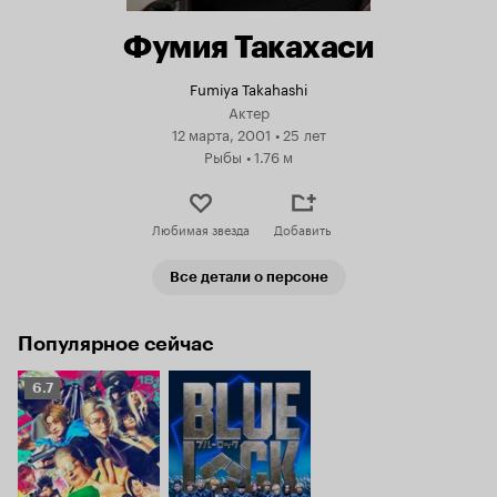
Фумия Такахаси
Fumiya Takahashi
Актер
12 марта, 2001
•
25 лет
Рыбы
•
1.76 м
Любимая звезда
Добавить
Все детали о персоне
Популярное сейчас
Рейтинг
6.7
Кинопоиска
6.7