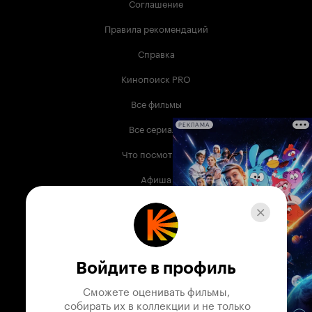
Соглашение
Правила рекомендаций
Справка
Кинопоиск PRO
Все фильмы
Все сериалы
РЕКЛАМА
Что посмотреть
Афиша
Музыка
Телепрограмма
Книги
Войдите в профиль
Служба поддержки
Сможете оценивать фильмы,

 собирать их в коллекции и не только