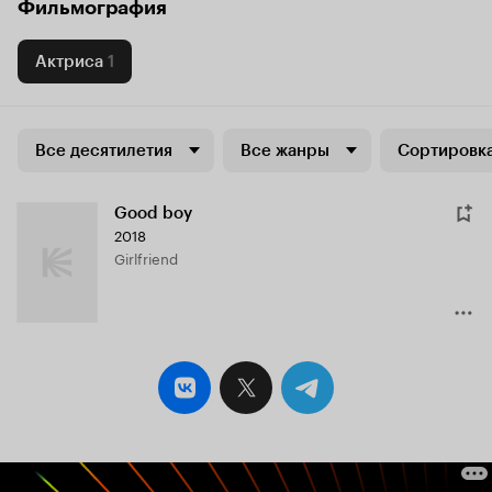
Фильмография
Актриса
1
Все десятилетия
Все жанры
Сортировка
Good boy
2018
Girlfriend