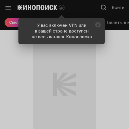
Войти
Онлайн-кинотеатр
Билеты в 
Смотреть кино
У вас включен VPN или
в вашей стране доступен
не весь каталог Кинопоиска